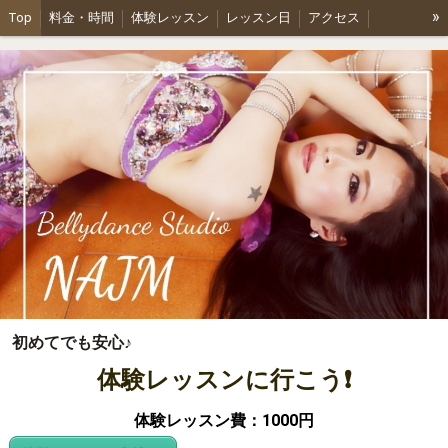
»
Top
料金・時間
体験レッスン
レッスン日
アクセス
ショーのお知らせ
プロフィール
各種パーティーご依頼
初めてでも安心♪
体験レッスンに行こう❗
体験レッスン費：1000円