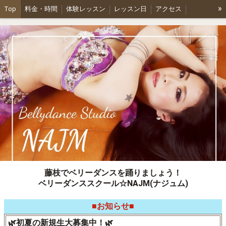
»
Top
料金・時間
体験レッスン
レッスン日
アクセス
ショーのお知らせ
プロフィール
各種パーティーご依頼
藤枝でベリーダンスを踊りましょう！
ベリーダンススクール☆NAJM(ナジュム)
■お知らせ■
🌿初夏の新規生大募集中！🌿